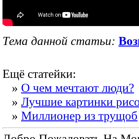
Тема данной статьи:
Воз
Ещё статейки:
»
О чем мечтают люди?
»
Лучшие картинки рис
»
Миллионер из трущоб
Добро Пожаловать На Мо