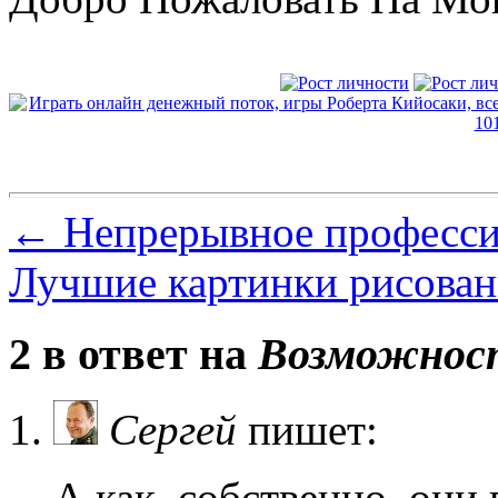
←
Непрерывное професси
Лучшие картинки рисова
2 в ответ на
Возможност
Cергей
пишет:
А как, собственно, они