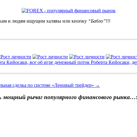
кам и людям ищущим халявы или кнопку
“Бабло”
!!!
льнaя сдeлкa пo систeмe «Лeнивый трeйдeр»
→
ь мощный рычаг популярного финансового рынка…