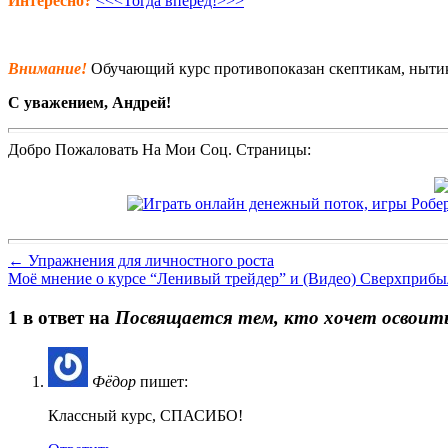
Интересно?
<<<Тогда вперёд!>>>
Внимание!
Обучающий курс противопоказан скептикам, ныти
С уважением, Андрей!
Добро Пожаловать На Мои Соц. Страницы:
←
Упражнения для личностного роста
Моё мнение о курсе “Ленивый трейдер” и (Видeo) Свeрхприбы
1 в ответ на
Посвящается тем, кто хочет освоит
Фёдор
пишет:
Классный курс, СПАСИБО!