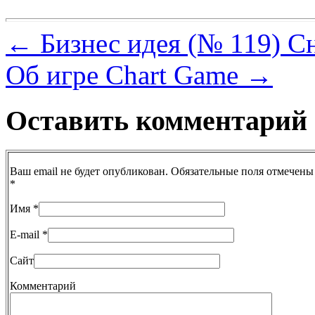
←
Бизнес идея (№ 119) С
Об игре Chart Game
→
Оставить комментарий
Ваш email не будет опубликован. Обязательные поля отмечены
*
Имя
*
E-mail
*
Сайт
Комментарий