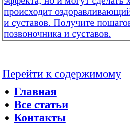
Перейти к содержимому
Главная
Все статьи
Контакты