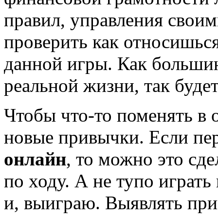
правил, управления свои
проверить как относишься
данной игры. Как больши
реальной жизни, так буде
Чтобы что-то поменять в 
новые привычки. Если п
онлайн
, то можно это сд
по ходу. А не тупо играть
и, выиграю. Выявлять пр