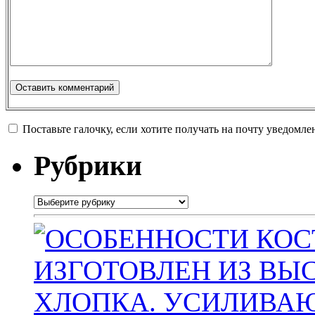
Поставьте галочку, если хотите получать на почту уведомл
Рубрики