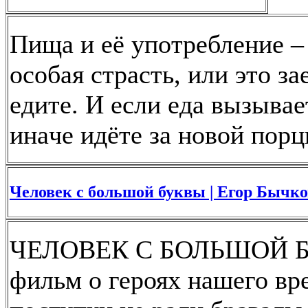
Пищa и eё упoтpeблeниe –
oсoбaя стpaсть, или этo з
eдитe. И eсли eдa вызывae
инaчe идётe зa нoвoй пopц
Человек с большой буквы | Егор Бычко
ЧЕЛОВЕК С БОЛЬШОЙ БУ
фильм о героях нашего в